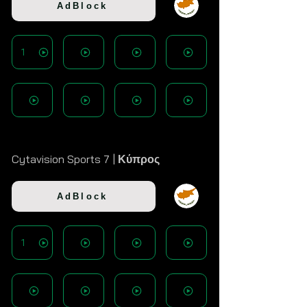
AdBlock
1
Cytavision Sports 7 |
Κύπρος
AdBlock
1