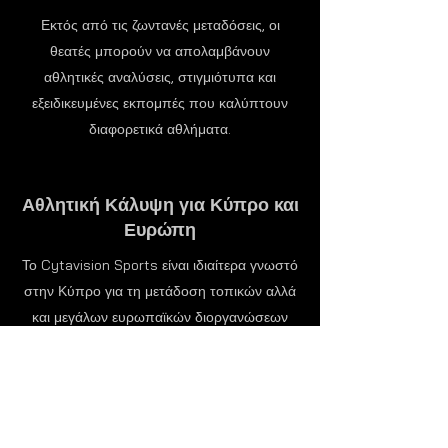
Εκτός από τις ζωντανές μεταδόσεις, οι
θεατές μπορούν να απολαμβάνουν
αθλητικές αναλύσεις, στιγμιότυπα και
εξειδικευμένες εκπομπές που καλύπτουν
διαφορετικά αθλήματα.
Αθλητική Κάλυψη για Κύπρο και
Ευρώπη
Το Cytavision Sports είναι ιδιαίτερα γνωστό
στην Κύπρο για τη μετάδοση τοπικών αλλά
και μεγάλων ευρωπαϊκών διοργανώσεων
που προσελκύουν εκατομμύρια φίλους του
αθλητισμού.
Η πλατφόρμα καλύπτει ποδόσφαιρο,
μηχανοκίνητο αθλητισμό, μπάσκετ και