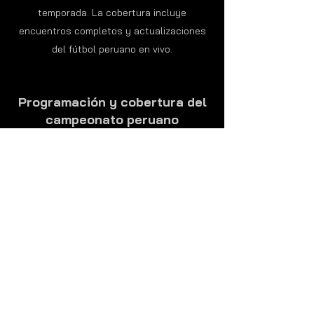
temporada. La cobertura incluye
encuentros completos y actualizaciones
del fútbol peruano en vivo.
Programación y cobertura del
campeonato peruano
El canal ofrece programación enfocada en
la Liga 1, con análisis de equipos,
resúmenes de partidos y contenido
relacionado con el fútbol profesional en
Perú. Esto permite a los usuarios seguir no
solo los partidos, sino también el contexto
completo del campeonato.
El canal ofrece programación enfocada en
la Liga 1, con análisis de equipos,